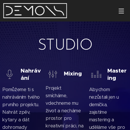
STUDIO
Nahráv
Master
Mixing
ání
ing
Projekt
Pomůžeme ti s
Abychom
smícháme,
nahráváním tvého
nezůstali jen u
vdechneme mu
prvního projektu.
demíčka,
život a necháme
Nahrát zpěv,
zajistíme
prostor pro
kytary a dát
mastering a
kreativní práci, na
dohromady
uděláme vše pro