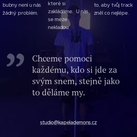
které si
bubny není u nás
to, aby tvůj track
zakládáme. U nás
žádný problém.
zněl co nejlépe.
se meze
nekladou.
Chceme pomoci
každému, kdo si jde za
svým snem, stejně jako
to děláme my.
studio@kapelademons.cz